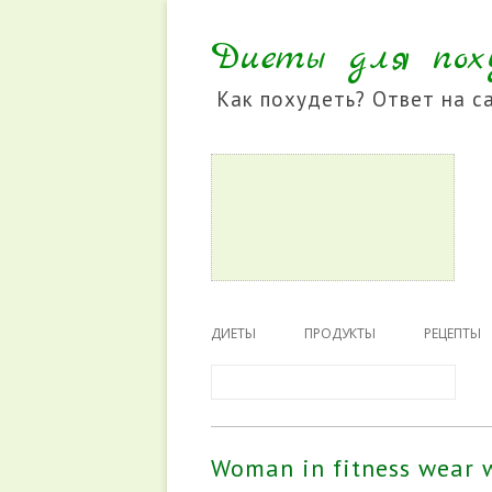
Диеты для пох
Как похудеть? Ответ на са
Перейти
к
ДИЕТЫ
ПРОДУКТЫ
РЕЦЕПТЫ
содержимому
Запрос
для
ТОП 20 БЕЗОПАСНЫХ ДИЕТ
поиска:
БЕЛКОВАЯ ДИЕТА
Woman in fitness wear 
ГРЕЧНЕВАЯ ДИЕТА