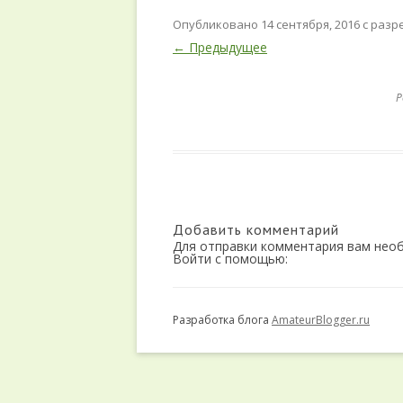
ДИЕТА ДЮКАНА
Опубликовано
14 сентября, 2016
с раз
← Предыдущее
ДИЕТА МАЛЫШЕВОЙ
ДИЕТА ПРОТАСОВА
P
КРЕМЛЕВСКАЯ ДИЕТА
ЛЕПЕСТКОВАЯ ДИЕТА
ТОП 20 БЕЗОПАСНЫХ ДИЕТ
Добавить комментарий
ЯИЧНАЯ ДИЕТА
Для отправки комментария вам не
Войти с помощью:
ЯПОНСКАЯ ДИЕТА
Разработка блога
AmateurBlogger.ru