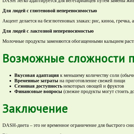
DASH легко адаптируется для вегетарианцев путем замены жив
Для людей с глютеновой непереносимостью
Акцент делается на безглютеновых злаках: рис, киноа, гречка, 
Для людей с лактозной непереносимостью
Молочные продукты заменяются обогащенными кальцием раст
Возможные сложности п
Вкусовая адаптация
к меньшему количеству соли (обычн
Временные затраты
на приготовление свежей пищи
Сезонная доступность
некоторых овощей и фруктов
Финансовые вопросы
(свежие продукты могут стоить д
Заключение
DASH-диета – это не временное ограничение для быстрого сниж