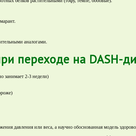
отных белков растительными (тофу, темпе, бобовые).
амарант.
ительными аналогами.
ри переходе на DASH-ди
о занимает 2-3 недели)
ороже)
ения давления или веса, а научно обоснованная модель здорово