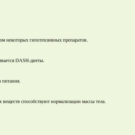
том некоторых гипотензивных препаратов.
живается DASH-диеты.
 питания.
ых веществ способствуют нормализации массы тела.