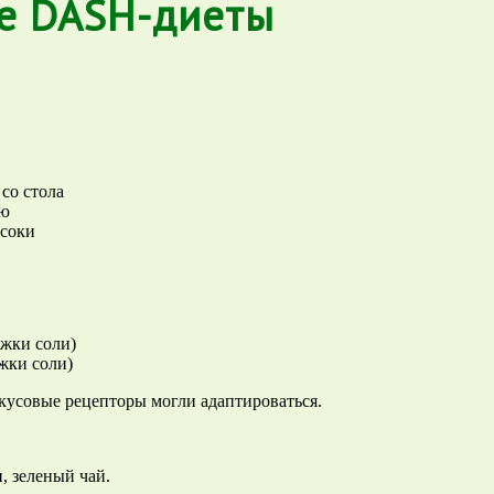
е DASH-диеты
со стола
лю
 соки
ожки соли)
ожки соли)
кусовые рецепторы могли адаптироваться.
, зеленый чай.