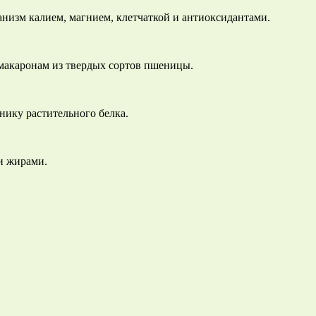
анизм калием, магнием, клетчаткой и антиоксидантами.
и макаронам из твердых сортов пшеницы.
нику растительного белка.
и жирами.