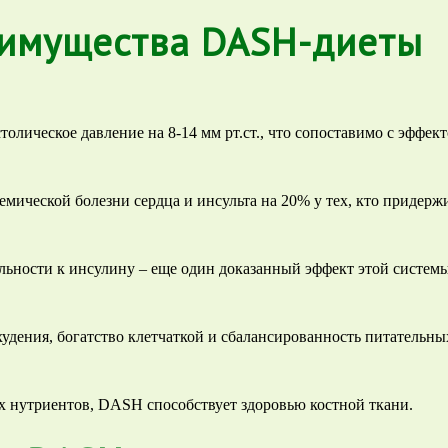
еимущества DASH-диеты
олическое давление на 8-14 мм рт.ст., что сопоставимо с эффек
ической болезни сердца и инсульта на 20% у тех, кто придер
льности к инсулину – еще один доказанный эффект этой системы
худения, богатство клетчаткой и сбалансированность питательн
х нутриентов, DASH способствует здоровью костной ткани.