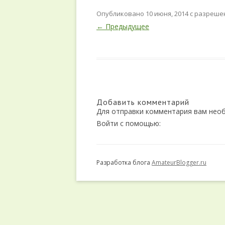
ДИЕТА ДЮКАНА
Опубликовано
10 июня, 2014
с разреш
← Предыдущее
ДИЕТА МАЛЫШЕВОЙ
ДИЕТА ПРОТАСОВА
КРЕМЛЕВСКАЯ ДИЕТА
ЛЕПЕСТКОВАЯ ДИЕТА
Добавить комментарий
Для отправки комментария вам не
ТОП 20 БЕЗОПАСНЫХ ДИЕТ
Войти с помощью:
ЯИЧНАЯ ДИЕТА
ЯПОНСКАЯ ДИЕТА
Разработка блога
AmateurBlogger.ru