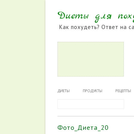
Диеты для пох
Как похудеть? Ответ на са
Перейти
к
ДИЕТЫ
ПРОДУКТЫ
РЕЦЕПТЫ
содержимому
Запрос
для
ТОП 20 БЕЗОПАСНЫХ ДИЕТ
поиска:
БЕЛКОВАЯ ДИЕТА
Фото_Диета_20
ГРЕЧНЕВАЯ ДИЕТА