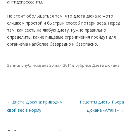
антидепрессанты.
Не стоит обольщаться тем, что диета Дюкана – это
слишком простой и быстрый способ потери веса. Перед
тем, как сесть на любую диету, нужно правильно
определить, какие пищевые ограничения пройдут для
организма наиболее безвредно и безопасно.
Запись опубликована
20 мая, 2014
в рубрике
Диета Дюкана
.
Навигация
←
Диета Дюкана: приводим
Рецепты диеты Пьера
по
записям
свой вес в норму
Дюкана «Атака»
→